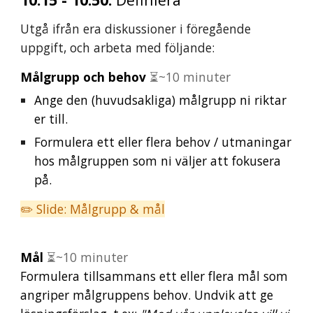
Utgå ifrån
era diskussioner i föregående
uppgift, och
arbeta med
följande
:
Målgrupp och behov
⏳~10 minuter
Ange
den (huvudsakliga)
målgrupp
ni riktar
er till.
Formulera ett eller flera behov / utmaningar
hos målgruppen som ni väljer att fokusera
på.
✏️ Slide: Målgrupp & mål
Mål
⏳~10 minuter
F
ormulera tillsammans
ett eller flera
mål
som
angriper målgruppens behov
.
Undvik att ge