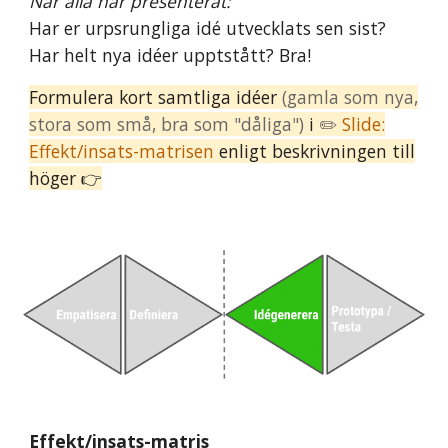
När alla har presenterat:
Har er urpsrungliga idé utvecklats sen sist
?
H
ar helt nya idéer upptstått? Bra!
Formulera kort samtliga idéer
(gamla som nya,
stora som små, bra som "dåliga")
i
✏️
Slide:
Effekt/
i
nsats-matrisen
enligt beskrivningen till
höger 👉
Effekt/insats-matris