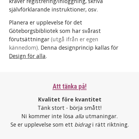
kräver registrering/inloggning, skriva
självförklarande instruktioner, osv.
Planera
er upplevelse för det
Göteborgsbibliotek som har svårast
förutsättningar
(utgå ifrån er egen
kännedom)
. Denna designprincip kallas för
Design för alla
.
Att tänka på!
Kvalitet före kvantitet
Tänk stort - börja smått!
Ni kommer inte lösa
alla
utmaninga
r.
S
e
er upplevelse
som
ett
bidrag
i rätt riktning
.