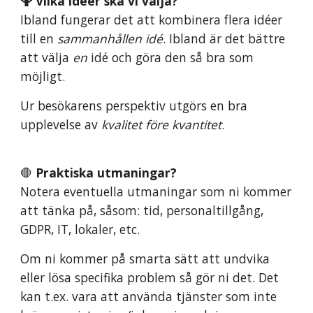
🤷
Vilk
a
idéer ska vi välja?
Ibland
fungerar det
att kombinera
flera
idéer
till en
sammanhållen
idé
.
Ibland
är det
bättre
att välja
en
idé och göra den så bra som
möjligt.
Ur besökarens perspektiv utgörs en bra
upplevelse av
kvalitet före kvantitet
.
🛑
Praktiska
utmaningar
?
Notera
eventuella
utmaningar som ni kommer
att tänka på, såsom: tid, personaltillgång,
GDPR, IT, lokaler, etc.
Om ni kommer på smarta sätt att undvika
eller lösa specifika problem så gör ni det. Det
kan t.ex. vara att använda tjänster som inte