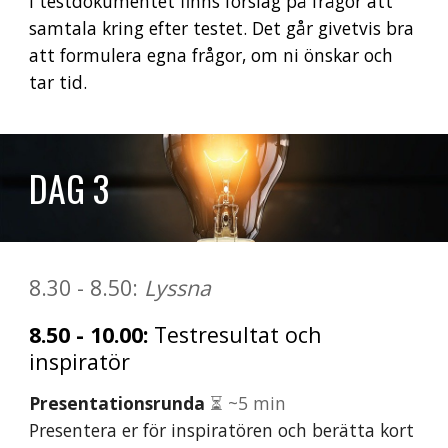
I testdokumentet finns förslag på frågor att
samtala kring efter testet. Det går givetvis bra
att formulera egna frågor, om ni önskar och
tar tid.
DAG
3
8.30
- 8.50:
Lyssna
8
.50 -
10
.
0
0:
Testresultat
och
inspiratör
Presentationsrunda
⏳ ~
5
min
Presentera er för inspiratören och berätta kort