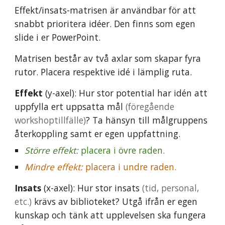
Effekt/insats-matrisen är användbar för att
snabbt prioritera idéer. Den finns som egen
slide i er PowerPoint.
Matrisen består av två axlar som skapar fyra
rutor. Placera respektive idé i lämplig ruta.
Effekt
(y-axel):
Hur
stor potential har idén att
uppfyll
a
ert uppsatta mål
(föregående
workshoptillfälle)
? Ta hänsyn till målgruppens
återkoppling
samt
er egen
uppfattning
.
Större effekt:
placera i övre raden.
Mindre effekt:
placera i undre raden.
Insats
(x-axel): Hur stor insats
(tid, personal,
etc.)
krävs av biblioteket?
Utgå ifrån er egen
kunskap och tänk att upplevelsen ska fungera