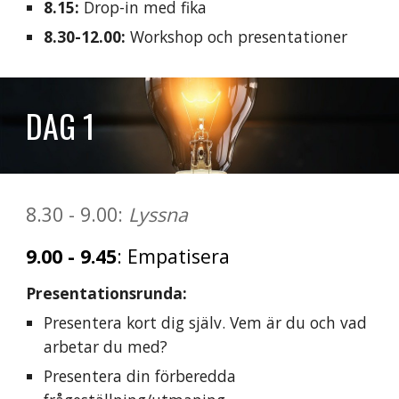
8.15:
Drop-in med fika
8.30-12.00:
Workshop och presentationer
DAG 1
8
.30 - 9.
00
:
Lyssna
9.
0
0 - 9.
45
:
Empatisera
Presentationsrunda:
Presentera kort dig själv.
Vem är du och v
ad
arbetar du med
?
Presentera din förberedda