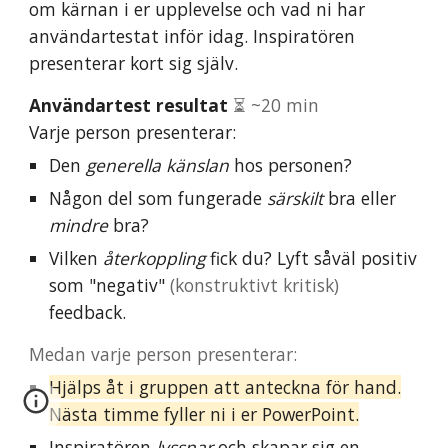
om kärnan i er upplevelse och vad ni har
användartestat inför idag. Inspiratören
presenterar kort sig själv.
Användartest resultat
⏳ ~20 min
Varje person presenterar:
Den
generella känslan
hos personen?
Någon del som fungerade
särskilt
bra eller
mindre
bra?
Vilken
återkoppling
fick du? Lyft såväl positiv
som "negativ"
(konstruktivt kritisk)
feedback.
Medan varje person presenterar:
Hjälps åt i gruppen att anteckna
för hand
.
Nästa timme fyller ni i er PowerPoint.
Inspiratören
lyssnar
och skapar sig en