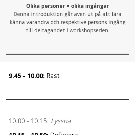
Olika personer = olika ingångar
Denna introduktion går även ut på att lära
känna varandra
och respektive persons ingång
till deltagandet i
workshopserien
.
9
.
45
-
10
.
00
:
Rast
10
.00 - 10.15:
Lyssna
10
.
15
- 1
0
.
50
:
Definiera