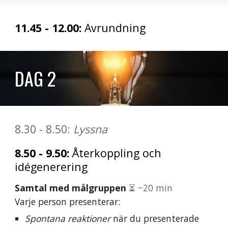
1
1
.45 - 1
2
.00:
Avrundning
DAG
2
8.30
-
8
.
50
:
Lyssna
8
.
50
-
9
.
50
:
Återkoppling och
idégenerering
Samtal med målgruppen
⏳
~20 min
Varje person presenterar:
Spontana reaktioner
när du presenterade