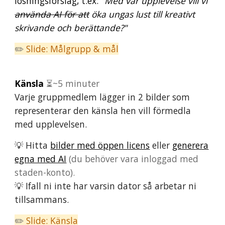
lösningsförslag
, t.ex:
"Med vår upplevelse vill vi
använda AI för att
öka ungas lust till kreativt
skrivande och berättande?"
✏️
Slide: Målgrupp &
mål
Känsla
⏳~5 minuter
Varje gruppmedlem lägger in 2 bilder som
representerar den känsla hen vill förmedla
med
upplevelsen
.
💡
Hitta
bilder med öppen licens
eller
gener
era
egna med AI
(du behöver vara inloggad med
staden-konto)
.
💡
Ifall ni inte har varsin dator så arbetar ni
tillsammans.
✏️
Slide: Känsla