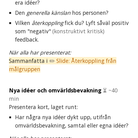
era idéer?
Den
generella känslan
hos personen?
Vilken
återkoppling
fick du? Lyft såväl positiv
som "negativ"
(konstruktivt kritisk)
feedback.
När alla har presenterat:
Sammanfatta
i
✏️
Slide: Återkoppling från
målgruppen
Nya idéer och omvärldsbevakning
⏳ ~
4
0
min
Presentera kort, laget runt
:
Har några nya idéer dykt upp, utifrån
omvärldsbevakning, samtal eller egna idéer?