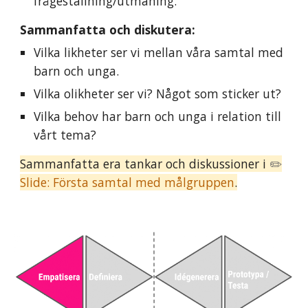
frågeställning/utmaning.
Sammanfatta och d
iskutera
:
V
ilka likheter
ser vi mellan våra samtal med
barn och unga.
Vilka
olikheter ser vi? Något som sticker ut?
Vilka behov har barn och unga i relation till
vårt tema?
Sammanfatta era tankar och diskussioner i
✏️
Slide:
Första samtal med målgruppen​
.