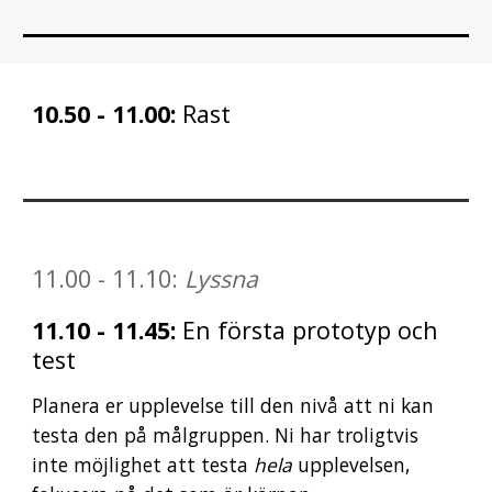
10
.50 - 1
1
.00:
Rast
1
1
.00
- 1
1
.10:
Lyssna
1
1
.10 - 1
1
.
45
:
En första prototyp och
test
Planera er upplevelse till den nivå att ni kan
testa den på målgruppen. Ni har troligtvis
inte möjlighet att testa
hela
upplevelsen,