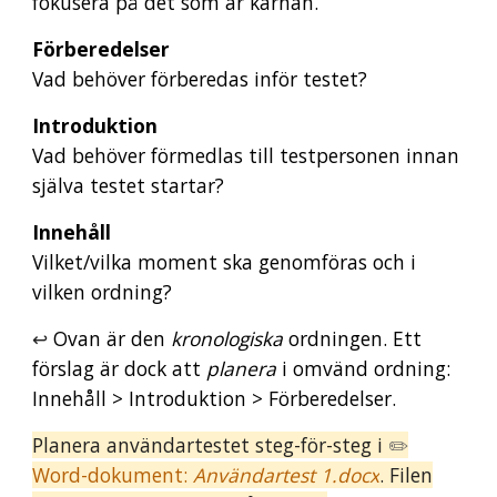
fokusera på det som är kärnan.
Förberedelser
Vad behöver förberedas inför testet?
Introduktion
Vad behöver förmedlas till testpersonen innan
själva testet startar?
Innehåll
Vilket/vilka moment ska genomföras och i
vilken ordning?
↩️
Ovan är den
kronologiska
ordningen. Ett
förslag är dock att
planera
i omvänd ordning:
Innehåll > Introduktion > Förberedelser.
Planera användartestet steg-för-steg i
✏️
Word-dokument:
Användartest 1.docx
. Filen